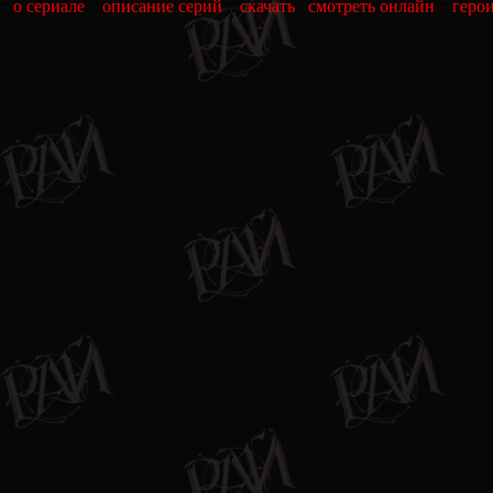
::
о сериале
::
описание серий
::
скачать
:
смотреть онлайн
::
геро