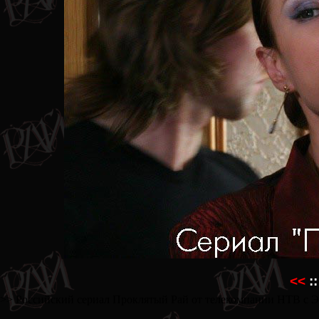
<<
::
>> Российский сериал Проклятый Рай от телекомпании НТВ с Эве