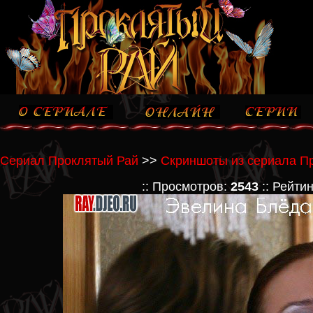
Сериал Проклятый Рай
>>
Скриншоты из сериала П
:: Просмотров:
2543
:: Рейти